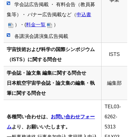
学会誌広告掲載 ・ 有料会告（教員募
集等）・ バナー広告掲載など（
申込書
）・(
料金一覧
）
各講演会講演集広告掲載
宇宙技術および科学の国際シンポジウム
ISTS
（ISTS）に関する問合せ
学会誌・論文集 編集に関する問合せ
日本航空宇宙学会誌・論文集の編集・執
編集部
筆に関する問合せ
TEL03-
各種問い合わせは、
お問い合わせフォー
6262-
ム
より、お願いいたします。
5313
一般事務連絡,行事参加申込,書籍購入申込
FAX03-