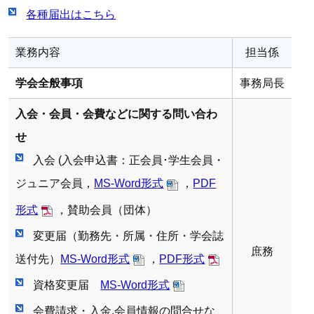
各種届出はこちら
業務内容
担当係
学会全般事項
事務局長
入会・会員・会費などに関する問い合わ
せ
入会 (入会申込書：正会員･学生会員・
ジュニア会員，
MS-Word形式
，
PDF
形式
，賛助会員（団体）
変更届（勤務先・所属・住所・学会誌
庶務
送付先）
MS-Word形式
，
PDF形式
資格変更届
MS-Word形式
会費請求・入金,会員情報の問合せな