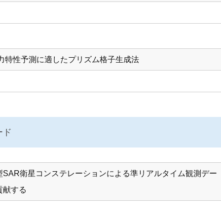
力特性予測に適したプリズム格子生成法
ード
型SAR衛星コンステレーションによる準リアルタイム観測デー
貢献する