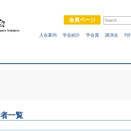
会員ページ
入会案内
学会紹介
学会賞
講演会
刊
賞者一覧