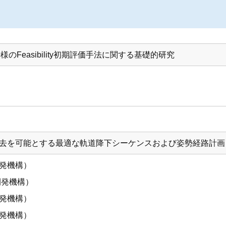
のFeasibility初期評価手法に関する基礎的研究
）
去を可能とする最適な軌道降下シーケンスおよび姿勢経路計画
発機構）
開発機構）
発機構）
発機構）