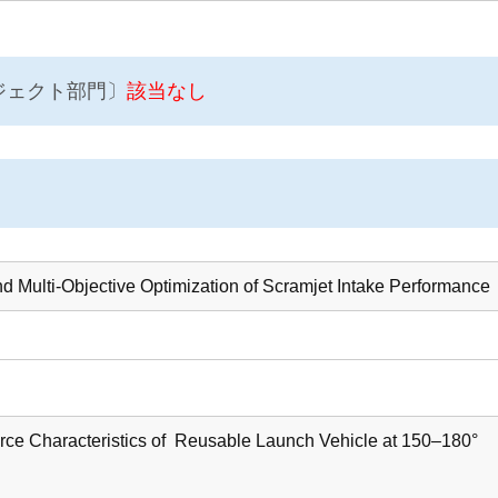
ジェクト部門〕
該当なし
nd Multi-Objective Optimization of Scramjet Intake Performance
orce Characteristics of Reusable Launch Vehicle at 150–180°