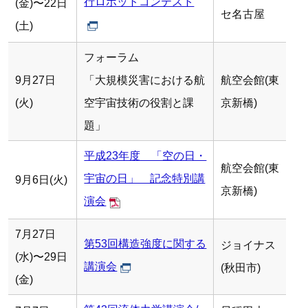
行ロボットコンテスト
(金)〜22日
セ名古屋
(土)
フォーラム
9月27日
「大規模災害における航
航空会館(東
(火)
空宇宙技術の役割と課
京新橋)
題」
平成23年度 「空の日・
航空会館(東
宇宙の日」 記念特別講
9月6日(火)
京新橋)
演会
7月27日
第53回構造強度に関する
ジョイナス
(水)〜29日
講演会
(秋田市)
(金)