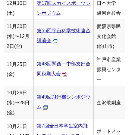
12月10日
第17回スカイスポーツシ
日本大学
(土)
ンポジウム
駿河台校舎
11月30日
愛媛県県民
第55回宇宙科学技術連合
(水)〜12月
文化会館
講演会
2日(金)
(松山市)
神戸市産業
第48回関西・中部支部合
11月25日
振興センタ
同秋期大会
(金)
ー
10月26日
第49回飛行機シンポジウ
(水)〜28日
金沢歌劇座
ム
(金)
第7回全日本学生室内飛
10月21日
ポートメッ