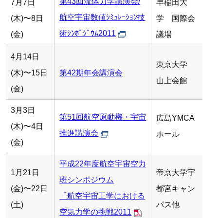
第43回流体力学講演会/
7月7日
早稲田大
航空宇宙数値ｼﾐｭﾚｰｼｮﾝ技
(木)〜8日
学 国際会
術ｼﾝﾎﾟｼﾞｳﾑ2011
(金)
議場
4月14日
東京大学
(木)〜15日
第42期年会講演会
山上会館
(金)
3月3日
第51回航空原動機・宇宙
広島YMCA
(木)〜4日
推進講演会
ホール
(金)
平成22年度航空宇宙空力
1月21日
帝京大学宇
班シンポジウム
(金)〜22日
都宮キャン
「航空宇宙工学における
(土)
パス他
空気力学の挑戦2011