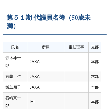
第５１期 代議員名簿（50歳未
満）
氏名
所属
重任理事
支部
青木雄一
JAXA
本部
郎
有薗 仁
JAXA
本部
飯島朋子
JAXA
本部
石崎真一
IHI
本部
郎