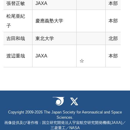
張替正敏
JAXA
本部
松尾亜紀
慶應義塾大学
本部
子
吉田和哉
東北大学
北部
渡辺重哉
JAXA
本部
☆
Copyright 2009-2026 The Japan Society for Aeronautical and Space
Sciences.
画像提供及び著作権：国立研究開発法人宇宙航空研究開発機構(JAXA)／
三菱重工／NASA