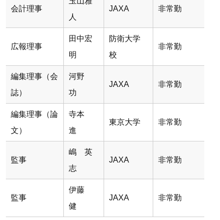
玉山雅
会計理事
JAXA
非常勤
人
田中宏
防衛大学
広報理事
非常勤
明
校
編集理事（会
河野
JAXA
非常勤
誌）
功
編集理事（論
寺本
東京大学
非常勤
文）
進
嶋 英
監事
JAXA
非常勤
志
伊藤
監事
JAXA
非常勤
健