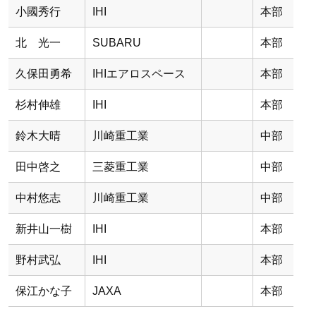
小國秀行
IHI
本部
北 光一
SUBARU
本部
久保田勇希
IHIエアロスペース
本部
杉村伸雄
IHI
本部
鈴木大晴
川崎重工業
中部
田中啓之
三菱重工業
中部
中村悠志
川崎重工業
中部
新井山一樹
IHI
本部
野村武弘
IHI
本部
保江かな子
JAXA
本部