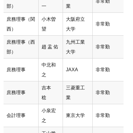
非常勤
部）
一
業
庶務理事（関
小木曽
大阪府立
非常勤
西）
望
大学
庶務理事（西
九州工業
趙 盂 佑
非常勤
部）
大学
中北和
庶務理事
JAXA
非常勤
之
吉本
三菱重工
庶務理事
非常勤
稔
業
小泉宏
会計理事
東京大学
非常勤
之