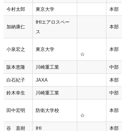
今村太郎
東京大学
本部
IHIエアロスペー
加納康仁
本部
ス
小泉宏之
東京大学
本部
☆
阪本恵隆
川崎重工業
中部
白石紀子
JAXA
本部
鈴木幸生
川崎重工業
中部
田中宏明
防衛大学校
本部
☆
谷 直樹
IHI
本部