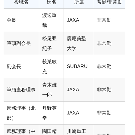
役職名
氏名
所属
常勤/非常勤
渡辺重
会長
JAXA
非常勤
哉
松尾亜
慶應義塾
筆頭副会長
非常勤
紀子
大学
荻巣敏
副会長
SUBARU
非常勤
充
青木雄
筆頭庶務理事
JAXA
非常勤
一郎
庶務理事（北
丹野英
JAXA
非常勤
部）
幸
庶務理事（中
園田精
川崎重工