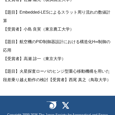
【題目】Embedded-LESによるスラット周り流れの数値計
算
【受賞者】小島 良実（東京農工大学）
【題目】航空機のPID制御器設計における構造化H∞制御の
応用
【受賞者】高瀬 諒一（東京大学）
【題目】火星探査ローバのヒンジ型重心移動機構を用いた
段差乗り越え動作の検討【受賞者】西尾 真之（鳥取大学）
Copyright 2009-2026 The Japan Society for Aeronautical and Space