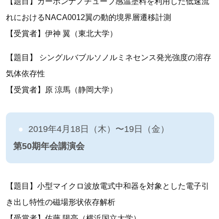
【題目】カーボンナノチューブ感温塗料を利用した低速流
れにおけるNACA0012翼の動的境界層遷移計測
【受賞者】伊神 翼（東北大学）
【題目】 シングルバブルソノルミネセンス発光強度の溶存
気体依存性
【受賞者】原 涼馬（静岡大学）
2019年4月18日（木）〜19日（金）
第50期年会講演会
【題目】小型マイクロ波放電式中和器を対象とした電子引
き出し特性の磁場形状依存解析
【受賞者】佐藤 陽亮（横浜国立大学）