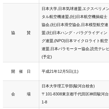
日本大学,日本気球連盟,エクスペリメ
タル航空機連盟,(社)日本航空機操縦士
協会,(社)日本滑空協会,日本模型航空連
協 賛
盟,(社)日本ハング・パラグライディン
グ連盟,(NPO)日本マイクロライト航空
連盟,日本パラモーター協会,読売テレ
(予定)
開 催 日
平成21年12月5日(土)
日本大学理工学部(駿河台校舎)
会 場
〒101-8308東京都千代田区神田駿河台
1-8